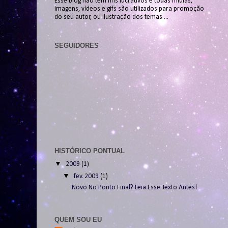
Esse blog não tem fins lucrativos e todas mídias,
imagens, vídeos e gifs são utilizados para promoção
do seu autor, ou ilustração dos temas ...
SEGUIDORES
HISTÓRICO PONTUAL
▼
2009
(1)
▼
fev. 2009
(1)
Novo No Ponto Final? Leia Esse Texto Antes!
QUEM SOU EU