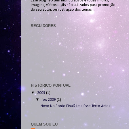
Esse blog não tem fins lucrativos e todas mídias,
imagens, vídeos e gifs são utilizados para promoção
do seu autor, ou ilustração dos temas ...
SEGUIDORES
HISTÓRICO PONTUAL
▼
2009
(1)
▼
fev. 2009
(1)
Novo No Ponto Final? Leia Esse Texto Antes!
QUEM SOU EU